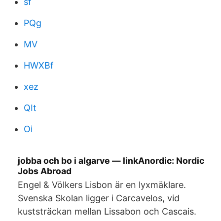
sf
PQg
MV
HWXBf
xez
QIt
Oi
jobba och bo i algarve — linkAnordic: Nordic
Jobs Abroad
Engel & Völkers Lisbon är en lyxmäklare.
Svenska Skolan ligger i Carcavelos, vid
kuststräckan mellan Lissabon och Cascais.