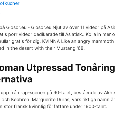
hofkücherl
k
 Glosor.eu - Glosor.eu Njut av över 11 videor på Asiat
tis porr videor dedikerade till Asiatisk.. Kolla in mer 
 knullar gratis för dig. KVINNA Like an angry mammoth
d in the desert with their Mustang '68.
oman Utpressad Tonårin
ernativa
rupp från rap-scenen på 90-talet, bestående av Akhe
och Kephren. Marguerite Duras, vars riktiga namn ä
 stor fransk kvinnlig författare under 1900-talet.