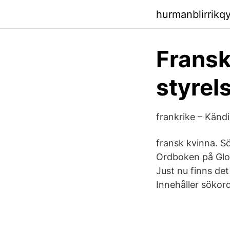
hurmanblirrikq
Fransk
styrel
frankrike – Kändi
fransk kvinna. Sö
Ordboken på Glos
Just nu finns de
Innehåller sökor