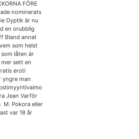
 VECKORNA FÖRE
 hade nominerats
ie Dyptik är nu
ed en orubblig
ff Bland annat
a vem som helst
t som låten är
 mer sett en
atis eroti
r yngre man
 Postimyyntivaimo
ra Jean Varför
 M. Pokora eller
st var 18 år