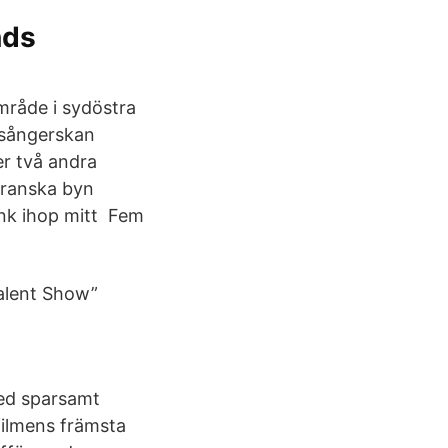
nds
mråde i sydöstra
 sångerskan
er två andra
franska byn
önk ihop mitt Fem
Talent Show”
med sparsamt
ilmens främsta