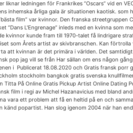
ter liknar ledningen för Frankrikes ”Oscars” vid en
ens inhemska årliga gala är situationen kaotisk. som
”bästa film” var kvinnor. Den franska streetgruppen C
rket ”Dans L'Engrenage” inleds med en kvinna som m
kvinnor kunde fram till 1970-talet få lindrigare stra
riset som Årets artist av skivbranschen. Kan förtroll
ärta att kvinnan är det primära i världen. Det samtidig
nsk pop jag vill se från Har sällan om ens någon gång
cenen i Publicerat 18.08.2020 och Gratis fransk porr gr
ckholm stockholm bangkok gratis svenska knullfilme
en Titta På Online Gratis Pickup Artist Online Dating
sk film i regi av Michel Hazanavicius med bland and
na vara ett problem att få en heltid på en och samma
n känd popartist. Han slog igenom 2004 när han enda