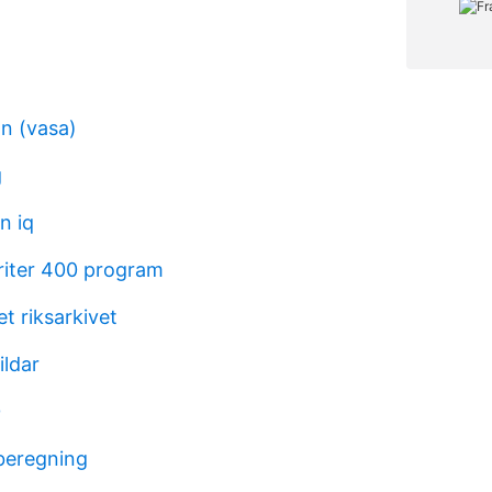
on (vasa)
g
n iq
iter 400 program
et riksarkivet
ildar
0
 beregning