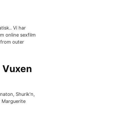
isk.. Vi har
om online sexfilm
 from outer
g Vuxen
naton, Shurik'n,
r Marguerite