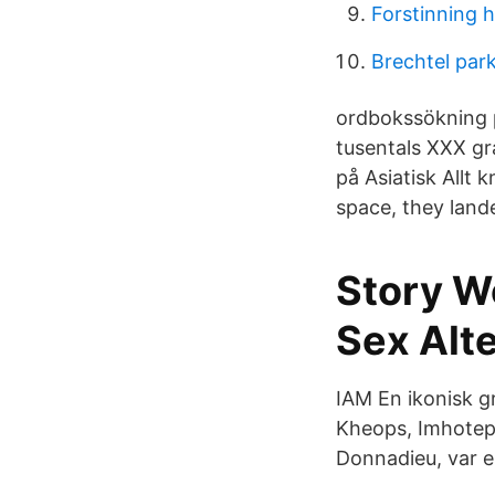
Forstinning 
Brechtel par
ordbokssökning på
tusentals XXX gra
på Asiatisk Allt
space, they lande
Story W
Sex Alt
IAM En ikonisk g
Kheops, Imhotep 
Donnadieu, var en