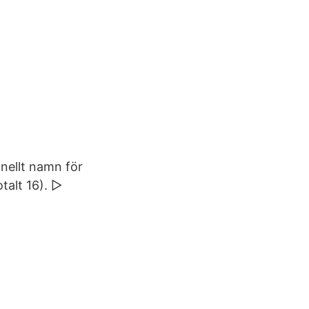
onellt namn för
talt 16). ▻