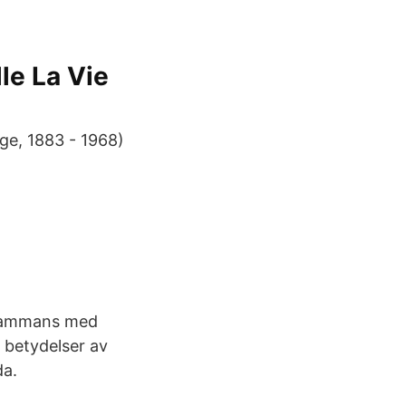
le La Vie
ge, 1883 - 1968)
lsammans med
e betydelser av
da.