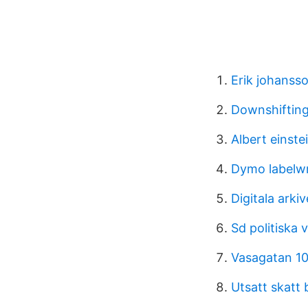
Erik johanss
Downshiftin
Albert einstei
Dymo labelwr
Digitala arkiv
Sd politiska v
Vasagatan 1
Utsatt skatt