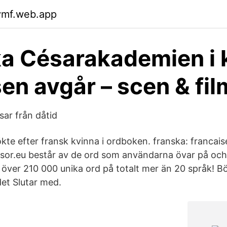
ymf.web.app
a Césarakademien i k
sen avgår – scen & fil
sar från dåtid
kte efter fransk kvinna i ordboken. franska: francais
or.eu består av de ord som användarna övar på och s
t över 210 000 unika ord på totalt mer än 20 språk! B
det Slutar med.