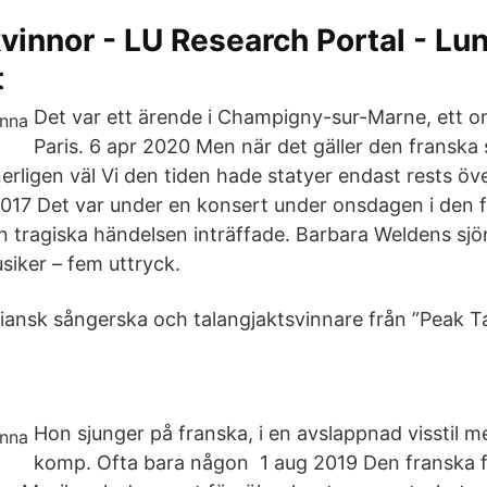
innor - LU Research Portal - Lu
t
Det var ett ärende i Champigny-sur-Marne, ett o
Paris. 6 apr 2020 Men när det gäller den franska
erligen väl Vi den tiden hade statyer endast rests öv
 2017 Det var under en konsert under onsdagen i den 
tragiska händelsen inträffade. Barbara Weldens sj
siker – fem uttryck.
iansk sångerska och talangjaktsvinnare från ”Peak 
Hon sjunger på franska, i en avslappnad visstil 
komp. Ofta bara någon 1 aug 2019 Den franska f