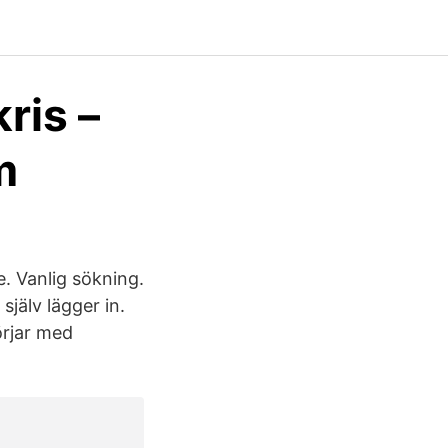
ris –
m
e. Vanlig sökning.
jälv lägger in.
örjar med