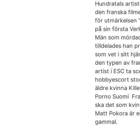
Hundratals artis
den franska film
för utmärkelsen 
på sin första Ve
Män som mördade 
tilldelades han p
som vet i sitt hj
den typen av fra
artist i ESC ta s
hobbyescort sto
äldre kvinna Kill
Porno Suomi Fran
ska det som kvin
Matt Pokora är e
gammal.