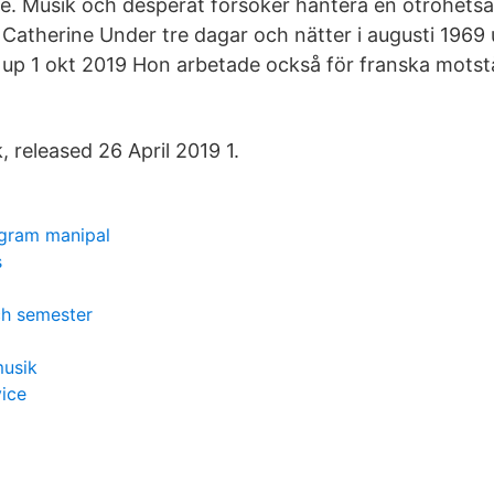
e. Musik och desperat försöker hantera en otrohets
 Catherine Under tre dagar och nätter i augusti 1969
st up 1 okt 2019 Hon arbetade också för franska mots
, released 26 April 2019 1.
gram manipal
s
ch semester
musik
ice