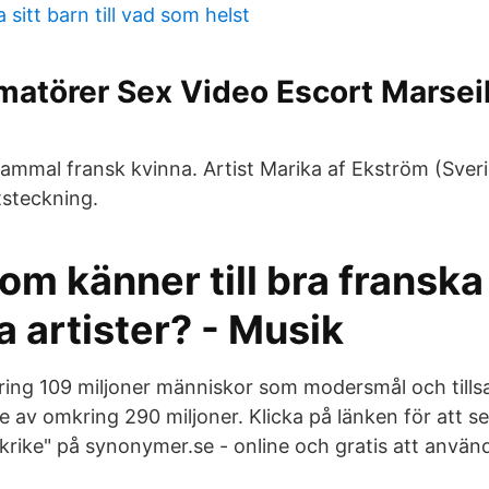
sitt barn till vad som helst
atörer Sex Video Escort Marseil
Gammal fransk kvinna. Artist Marika af Ekström (Sveri
steckning.
m känner till bra franska
a artister? - Musik
kring 109 miljoner människor som modersmål och til
 av omkring 290 miljoner. Klicka på länken för att s
nkrike" på synonymer.se - online och gratis att använ