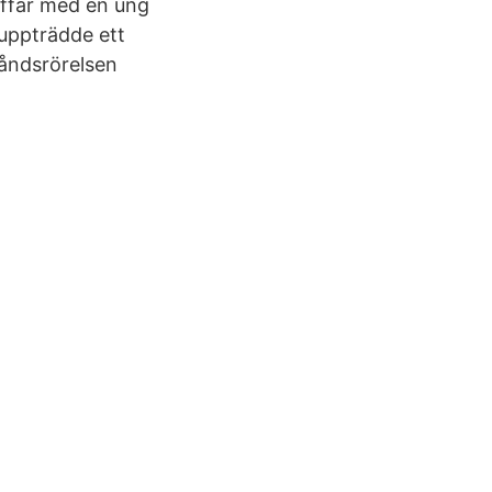
affär med en ung
 uppträdde ett
tåndsrörelsen