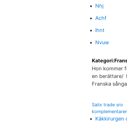
Nhj
Achf
lhnt
Nvuw
Kategori:Fran
Hon kommer frå
en berättare/ 
Franska sångar
Salix trade sro
komplementarer
Käkkirurgen 