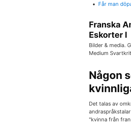
Får man döpa 
Franska Am
Eskorter I
Bilder & media. 
Medium Svartkrit
Någon so
kvinnlig
Det talas av om
andraspråkstalare
"kvinna från fra