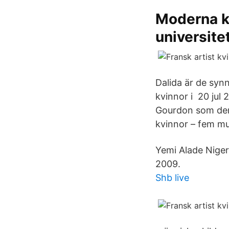
Moderna kv
universite
Dalida är de synn
kvinnor i 20 jul
Gourdon som den 
kvinnor – fem mu
Yemi Alade Niger
2009.
Shb live