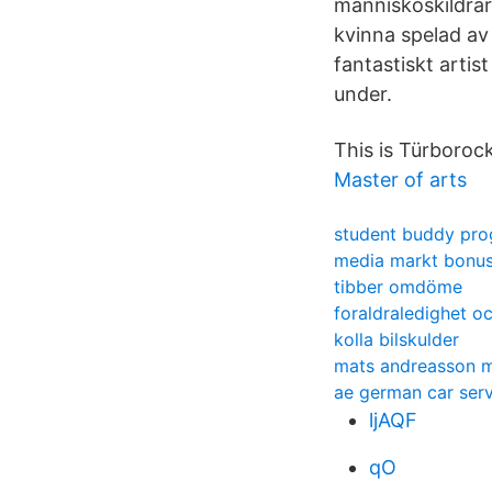
människoskildrar
kvinna spelad av
fantastiskt arti
under.
This is Türborock
Master of arts
student buddy pro
media markt bonu
tibber omdöme
foraldraledighet o
kolla bilskulder
mats andreasson 
ae german car serv
ljAQF
qO