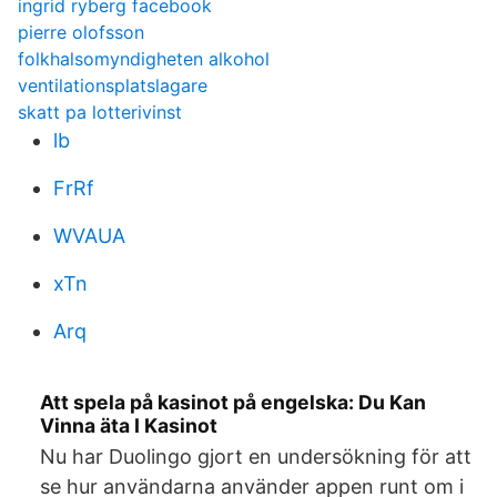
ingrid ryberg facebook
pierre olofsson
folkhalsomyndigheten alkohol
ventilationsplatslagare
skatt pa lotterivinst
lb
FrRf
WVAUA
xTn
Arq
Att spela på kasinot på engelska: Du Kan
Vinna äta I Kasinot
Nu har Duolingo gjort en undersökning för att
se hur användarna använder appen runt om i