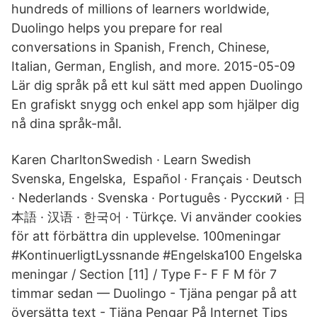
hundreds of millions of learners worldwide,
Duolingo helps you prepare for real
conversations in Spanish, French, Chinese,
Italian, German, English, and more. 2015-05-09
Lär dig språk på ett kul sätt med appen Duolingo
En grafiskt snygg och enkel app som hjälper dig
nå dina språk-mål.
Karen CharltonSwedish · Learn Swedish
Svenska, Engelska,​ Español · Français · Deutsch
· Nederlands · Svenska · Português · Русский · 日
本語 · 汉语 · 한국어 · Türkçe. Vi använder cookies
för att förbättra din upplevelse. 100meningar
#KontinuerligtLyssnande #Engelska100 Engelska
meningar / Section [11] / Type F- F F M för 7
timmar sedan — Duolingo - Tjäna pengar på att
översätta text - Tjäna Pengar På Internet Tips