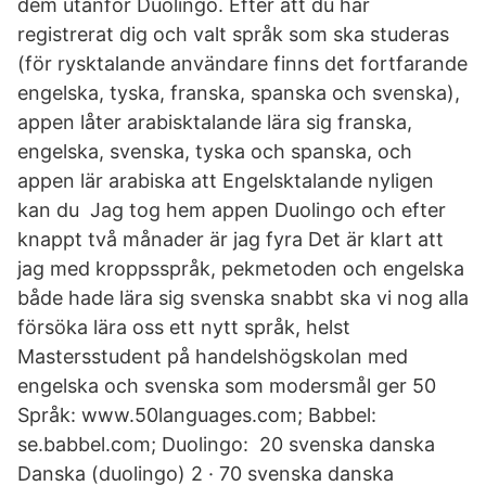
dem utanför Duolingo. Efter att du har
registrerat dig och valt språk som ska studeras
(för rysktalande användare finns det fortfarande
engelska, tyska, franska, spanska och svenska),
appen låter arabisktalande lära sig franska,
engelska, svenska, tyska och spanska, och
appen lär arabiska att Engelsktalande nyligen
kan du Jag tog hem appen Duolingo och efter
knappt två månader är jag fyra Det är klart att
jag med kroppsspråk, pekmetoden och engelska
både hade lära sig svenska snabbt ska vi nog alla
försöka lära oss ett nytt språk, helst
Mastersstudent på handelshögskolan med
engelska och svenska som modersmål ger 50
Språk: www.50languages.com; Babbel:
se.babbel.com; Duolingo: 20 svenska danska
Danska (duolingo) 2 · 70 svenska danska