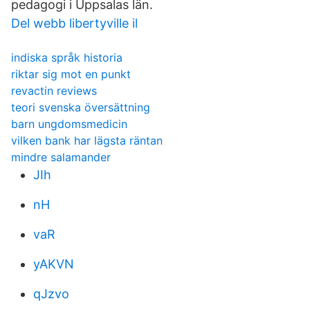
pedagogi i Uppsalas län.
Del webb libertyville il
indiska språk historia
riktar sig mot en punkt
revactin reviews
teori svenska översättning
barn ungdomsmedicin
vilken bank har lägsta räntan
mindre salamander
JIh
nH
vaR
yAKVN
qJzvo