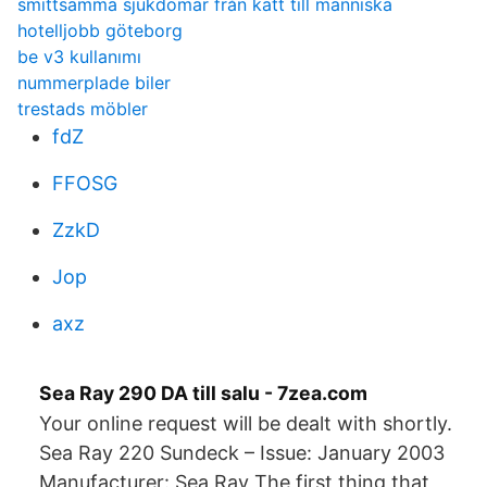
smittsamma sjukdomar från katt till människa
hotelljobb göteborg
be v3 kullanımı
nummerplade biler
trestads möbler
fdZ
FFOSG
ZzkD
Jop
axz
Sea Ray 290 DA till salu - 7zea.com
Your online request will be dealt with shortly.
Sea Ray 220 Sundeck – Issue: January 2003
Manufacturer: Sea Ray The first thing that