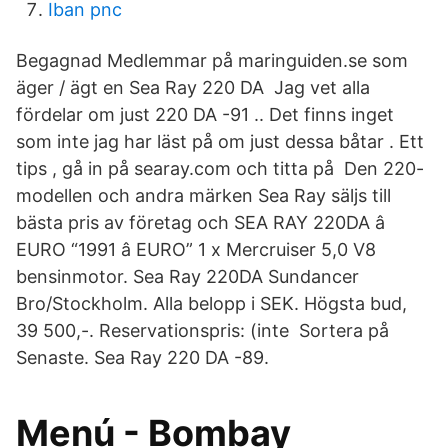
Iban pnc
Begagnad Medlemmar på maringuiden.se som
äger / ägt en Sea Ray 220 DA Jag vet alla
fördelar om just 220 DA -91 .. Det finns inget
som inte jag har läst på om just dessa båtar . Ett
tips , gå in på searay.com och titta på Den 220-
modellen och andra märken Sea Ray säljs till
bästa pris av företag och SEA RAY 220DA â
EURO “1991 â EURO” 1 x Mercruiser 5,0 V8
bensinmotor. Sea Ray 220DA Sundancer
Bro/Stockholm. Alla belopp i SEK. Högsta bud,
39 500,-. Reservationspris: (inte Sortera på
Senaste. Sea Ray 220 DA -89.
Menú - Bombay